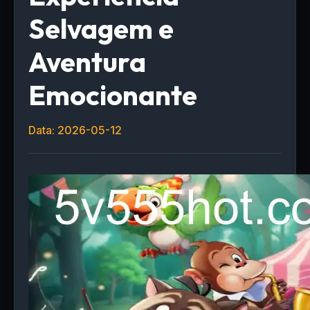
Selvagem e
Aventura
Emocionante
Data: 2026-05-12