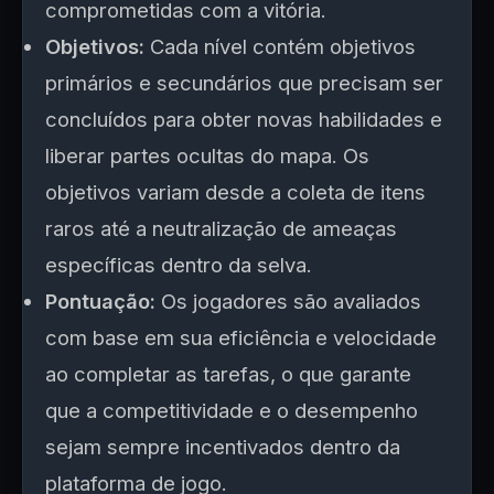
comprometidas com a vitória.
Objetivos:
Cada nível contém objetivos
primários e secundários que precisam ser
concluídos para obter novas habilidades e
liberar partes ocultas do mapa. Os
objetivos variam desde a coleta de itens
raros até a neutralização de ameaças
específicas dentro da selva.
Pontuação:
Os jogadores são avaliados
com base em sua eficiência e velocidade
ao completar as tarefas, o que garante
que a competitividade e o desempenho
sejam sempre incentivados dentro da
plataforma de jogo.