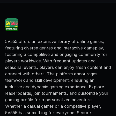
5V555 offers an extensive library of online games,
featuring diverse genres and interactive gameplay,
fostering a competitive and engaging community for
players worldwide. With frequent updates and
seasonal events, players can enjoy fresh content and
connect with others. The platform encourages
teamwork and skill development, ensuring an
inclusive and dynamic gaming experience. Explore
leaderboards, join tournaments, and customize your
gaming profile for a personalized adventure.
Whether a casual gamer or a competitive player,
5V555 has something for everyone. Secure