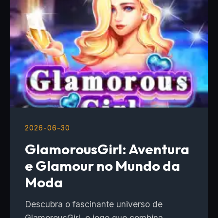
2026-06-30
GlamorousGirl: Aventura
e Glamour no Mundo da
Moda
Descubra o fascinante universo de
GlamorousGirl, o jogo que combina