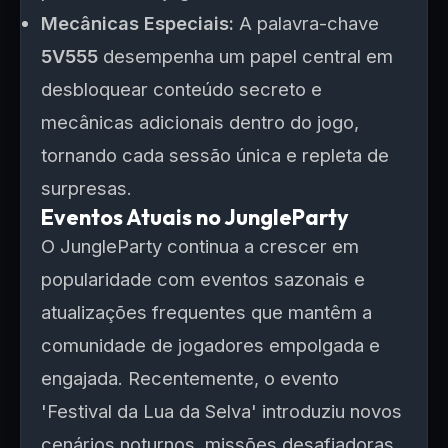
Mecânicas Especiais:
A palavra-chave
5V555
desempenha um papel central em
desbloquear conteúdo secreto e
mecânicas adicionais dentro do jogo,
tornando cada sessão única e repleta de
surpresas.
Eventos Atuais no JungleParty
O JungleParty continua a crescer em
popularidade com eventos sazonais e
atualizações frequentes que mantêm a
comunidade de jogadores empolgada e
engajada. Recentemente, o evento
'Festival da Lua da Selva' introduziu novos
cenários noturnos, missões desafiadoras