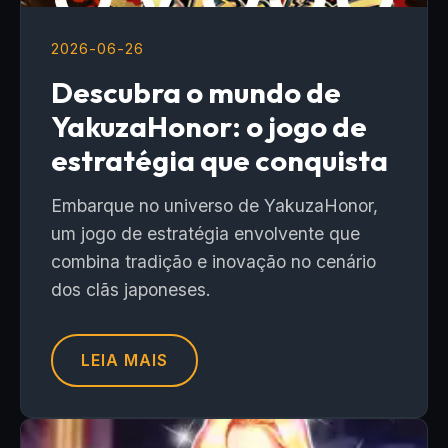
2026-06-26
Descubra o mundo de
YakuzaHonor: o jogo de
estratégia que conquista
Embarque no universo de YakuzaHonor,
um jogo de estratégia envolvente que
combina tradição e inovação no cenário
dos clãs japoneses.
LEIA MAIS