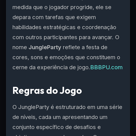
medida que o jogador progride, ele se
depara com tarefas que exigem
habilidades estratégicas e coordenação
com outros participantes para avançar. O
nome
JungleParty
reflete a festa de
cores, sons e emoções que constituem o
cerne da experiência de jogo.
BBBPU.com
Regras do Jogo
O JungleParty é estruturado em uma série
de níveis, cada um apresentando um
conjunto específico de desafios e