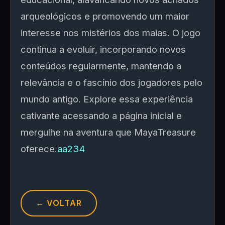
arqueológicos e promovendo um maior
interesse nos mistérios dos maias. O jogo
continua a evoluir, incorporando novos
conteúdos regularmente, mantendo a
relevância e o fascínio dos jogadores pelo
mundo antigo. Explore essa experiência
cativante acessando a página inicial e
mergulhe na aventura que MayaTreasure
oferece.
aa234
← VOLTAR