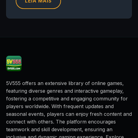
LEIA MAIS
5V555 offers an extensive library of online games,
featuring diverse genres and interactive gameplay,
fostering a competitive and engaging community for
players worldwide. With frequent updates and
seasonal events, players can enjoy fresh content and
connect with others. The platform encourages
teamwork and skill development, ensuring an
inclusive and dynamic gaming experience. Explore