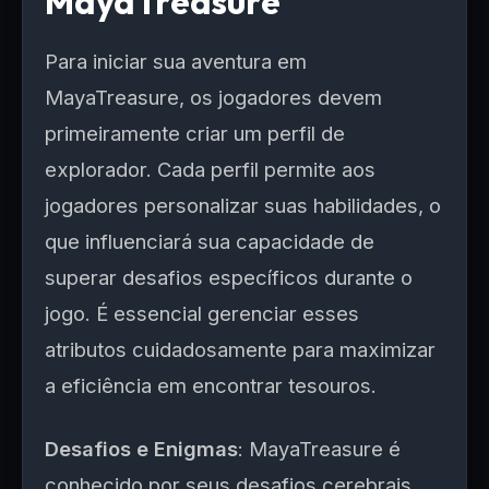
MayaTreasure
Para iniciar sua aventura em
MayaTreasure, os jogadores devem
primeiramente criar um perfil de
explorador. Cada perfil permite aos
jogadores personalizar suas habilidades, o
que influenciará sua capacidade de
superar desafios específicos durante o
jogo. É essencial gerenciar esses
atributos cuidadosamente para maximizar
a eficiência em encontrar tesouros.
Desafios e Enigmas
: MayaTreasure é
conhecido por seus desafios cerebrais