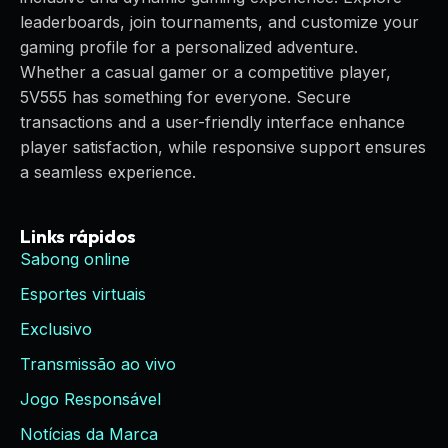
leaderboards, join tournaments, and customize your
gaming profile for a personalized adventure.
Whether a casual gamer or a competitive player,
5V555 has something for everyone. Secure
transactions and a user-friendly interface enhance
player satisfaction, while responsive support ensures
a seamless experience.
Links rápidos
Sabong online
Esportes virtuais
Exclusivo
Transmissão ao vivo
Jogo Responsável
Notícias da Marca