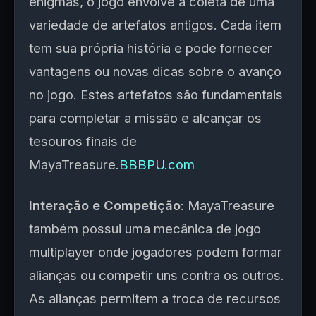
enigmas, o jogo envolve a coleta de uma
variedade de artefatos antigos. Cada item
tem sua própria história e pode fornecer
vantagens ou novas dicas sobre o avanço
no jogo. Estes artefatos são fundamentais
para completar a missão e alcançar os
tesouros finais de
MayaTreasure.
BBBPU.com
Interação e Competição
: MayaTreasure
também possui uma mecânica de jogo
multiplayer onde jogadores podem formar
alianças ou competir uns contra os outros.
As alianças permitem a troca de recursos