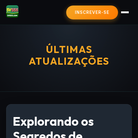
INSCREVER-SE
SABONG ONLINE
ESPORTES VIRTUAIS
ÚLTIMAS
EXCLUSIVO
ATUALIZAÇÕES
TRANSMISSÃO AO VIVO
JOGO RESPONSÁVEL
NOTÍCIAS DA MARCA
Explorando os
Segredos de