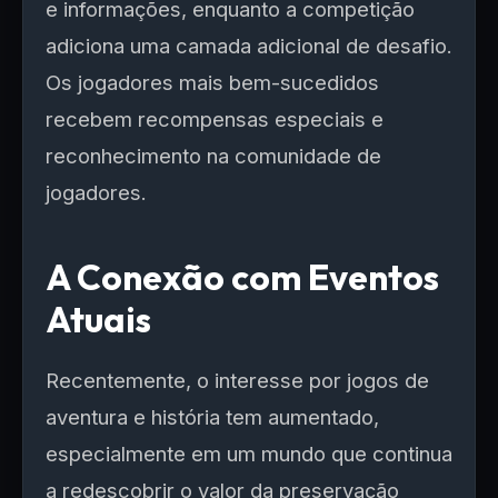
e informações, enquanto a competição
adiciona uma camada adicional de desafio.
Os jogadores mais bem-sucedidos
recebem recompensas especiais e
reconhecimento na comunidade de
jogadores.
A Conexão com Eventos
Atuais
Recentemente, o interesse por jogos de
aventura e história tem aumentado,
especialmente em um mundo que continua
a redescobrir o valor da preservação