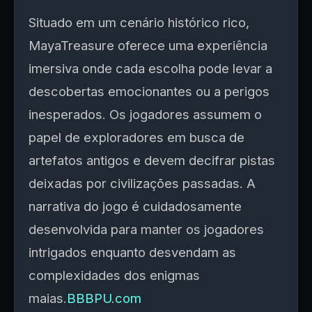
Situado em um cenário histórico rico,
MayaTreasure oferece uma experiência
imersiva onde cada escolha pode levar a
descobertas emocionantes ou a perigos
inesperados. Os jogadores assumem o
papel de exploradores em busca de
artefatos antigos e devem decifrar pistas
deixadas por civilizações passadas. A
narrativa do jogo é cuidadosamente
desenvolvida para manter os jogadores
intrigados enquanto desvendam as
complexidades dos enigmas
maias.
BBBPU.com