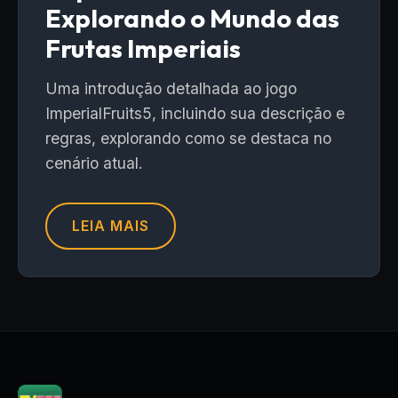
Explorando o Mundo das
Frutas Imperiais
Uma introdução detalhada ao jogo
ImperialFruits5, incluindo sua descrição e
regras, explorando como se destaca no
cenário atual.
LEIA MAIS