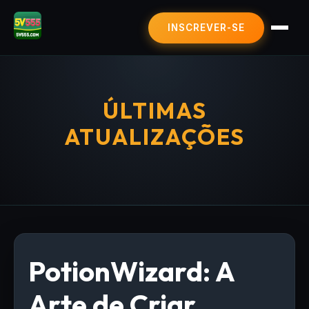
INSCREVER-SE
SABONG ONLINE
ESPORTES VIRTUAIS
ÚLTIMAS
EXCLUSIVO
ATUALIZAÇÕES
TRANSMISSÃO AO VIVO
JOGO RESPONSÁVEL
NOTÍCIAS DA MARCA
PotionWizard: A
Arte de Criar