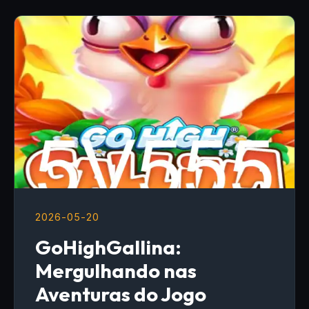
2026-05-20
GoHighGallina:
Mergulhando nas
Aventuras do Jogo