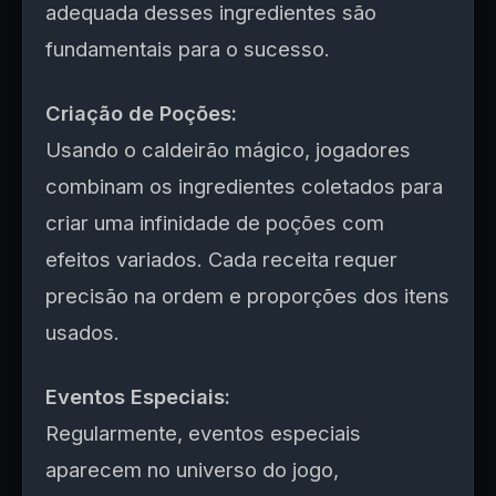
adequada desses ingredientes são
fundamentais para o sucesso.
Criação de Poções:
Usando o caldeirão mágico, jogadores
combinam os ingredientes coletados para
criar uma infinidade de poções com
efeitos variados. Cada receita requer
precisão na ordem e proporções dos itens
usados.
Eventos Especiais:
Regularmente, eventos especiais
aparecem no universo do jogo,