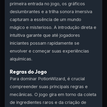
primeira entrada no jogo, os gráficos
deslumbrantes e a trilha sonora imersiva
capturam a essência de um mundo
mágico e misterioso. A introdução direta e
intuitiva garante que até jogadores
iniciantes possam rapidamente se
envolver e começar suas experiências
alquímicas.
Regras do Jogo
Para dominar PotionWizard, é crucial
compreender suas principais regras e
mecânicas. O jogo gira em torno da coleta
de ingredientes raros e da criação de