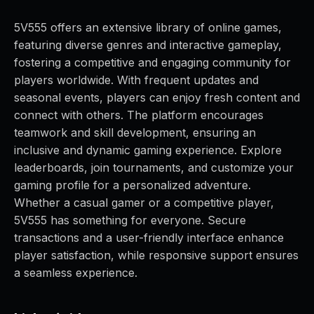
5V555 offers an extensive library of online games,
featuring diverse genres and interactive gameplay,
fostering a competitive and engaging community for
players worldwide. With frequent updates and
seasonal events, players can enjoy fresh content and
connect with others. The platform encourages
teamwork and skill development, ensuring an
inclusive and dynamic gaming experience. Explore
leaderboards, join tournaments, and customize your
gaming profile for a personalized adventure.
Whether a casual gamer or a competitive player,
5V555 has something for everyone. Secure
transactions and a user-friendly interface enhance
player satisfaction, while responsive support ensures
a seamless experience.