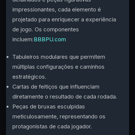
impressionantes, cada elemento é
projetado para enriquecer a experiência
de jogo. Os componentes
incluem:
BBBPU.com
Tabuleiros modulares que permitem
múltiplas configurações e caminhos
estratégicos.
Cartas de feitiços que influenciam
diretamente o resultado de cada rodada.
Peças de bruxas esculpidas
meticulosamente, representando os
protagonistas de cada jogador.