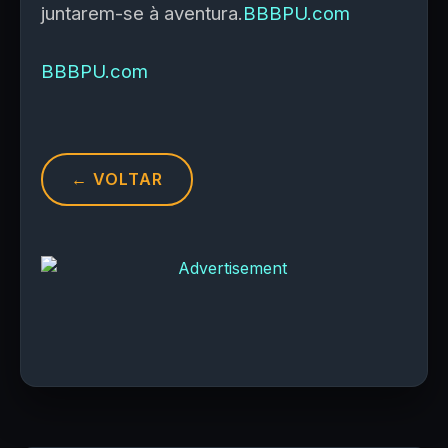
juntarem-se à aventura.
BBBPU.com
BBBPU.com
← VOLTAR