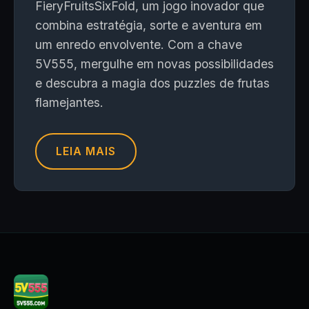
FieryFruitsSixFold, um jogo inovador que
combina estratégia, sorte e aventura em
um enredo envolvente. Com a chave
5V555, mergulhe em novas possibilidades
e descubra a magia dos puzzles de frutas
flamejantes.
LEIA MAIS