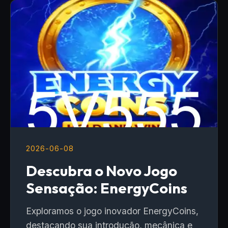
2026-06-08
Descubra o Novo Jogo
Sensação: EnergyCoins
Exploramos o jogo inovador EnergyCoins,
destacando sua introdução, mecânica e